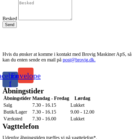
Besked
Send
Hvis du ønsker at komme i kontakt med Brovig Maskiner ApS, så
kan du enten sende en mail på
post@brovig.dk.
acebook-
Envelope
f
Åbningstider
Åbningstider
Mandag - Fredag
Lørdag
Salg
7.30 - 16.15
Lukket
Butik/Lager
7.30 - 16.15
9.00 - 12.00
Værksted
7.30 - 16.00
Lukket
Vagttelefon
Udenfor åbningstiden træffes vi på vagttelefon*.