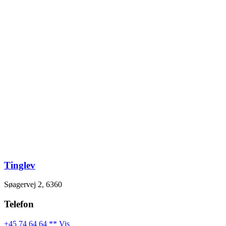
Videre
til
indhold
Tinglev
Søagervej 2, 6360
Telefon
+45 74 64 64 ** Vis